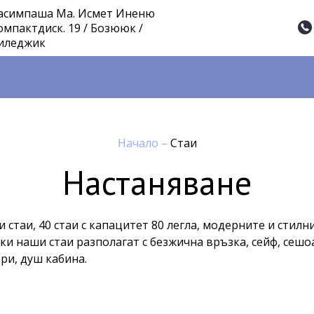
асимпаша Ма. Исмет Иненю
омпактдиск. 19 / Бозююк /
иледжик
Начало
–
Стаи
Настаняване
 стаи, 40 стаи с капацитет 80 легла, модерните и стилн
ички наши стаи разполагат с безжична връзка, сейф, сеш
ври, душ кабина.