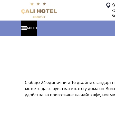
К
к
Б
МЕНЮ
С общо 24 единични и 16 двойни стандартни
можете да се чувствате като у дома си. Вс
удобства за приготвяне на чай/ кафе, ноем